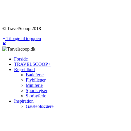
© TravelScoop 2018
Tilbage til topppen
Forside
TRAVELSCOOP+
Rejsetilbud
Badeferie
Flybilletter
Miniferie
Sportsrejser
Storbyferie
Inspiration
Gæstebloggere
Rejseguides
Tips & tricks
Dit Personlige Scoop