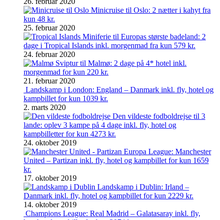
26. februar 2020
Minicruise til Oslo: 2 nætter i kahyt fra
kun 48 kr.
25. februar 2020
Miniferie til Europas største badeland: 2
dage i Tropical Islands inkl. morgenmad fra kun 579 kr.
24. februar 2020
Sviptur til Malmø: 2 dage på 4* hotel inkl.
morgenmad for kun 220 kr.
21. februar 2020
Landskamp i London: England – Danmark inkl. fly, hotel og
kampbillet for kun 1039 kr.
2. marts 2020
Den vildeste fodboldrejse til 3
lande: oplev 3 kampe på 4 dage inkl. fly, hotel og
kampbilletter for kun 4273 kr.
24. oktober 2019
Europa League: Manchester
United – Partizan inkl. fly, hotel og kampbillet for kun 1659
kr.
17. oktober 2019
Landskamp i Dublin: Irland –
Danmark inkl. fly, hotel og kampbillet for kun 2229 kr.
14. oktober 2019
Champions League: Real Madrid – Galatasaray inkl. fly,