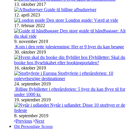
13. oktober 2017
Guide til billige afbudsrejser
12. april 2023
Den store London guide: Værd at vide
17. februar 2022
Den store guide til håndbagage: Alt
du skal vide
9. november 2019
Kom i den rette julestemning: Her er 9 byer du kan besøge
30. oktober 2019
Flybilletter: Skal du
booke hos flyselskabet eller bookingportalen?
16. oktober 2019
Storbyferie i efterårsferien: 10
oplevelsesrige destinationer
24. september 2019
Billige flybilletter i efterårsferien: 5 byer du kan flyve til for
under 1000 kr.
19. september 2019
Nytår i udlandet: Disse 10 storbyer er de
fedeste
8. september 2019
Previous
Next
Dit Personlige Scoop