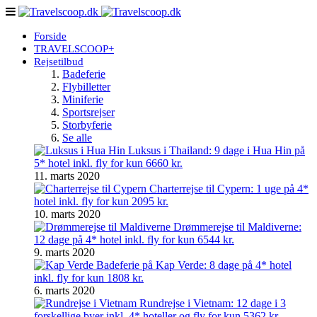
Forside
TRAVELSCOOP+
Rejsetilbud
Badeferie
Flybilletter
Miniferie
Sportsrejser
Storbyferie
Se alle
Luksus i Thailand: 9 dage i Hua Hin på
5* hotel inkl. fly for kun 6660 kr.
11. marts 2020
Charterrejse til Cypern: 1 uge på 4*
hotel inkl. fly for kun 2095 kr.
10. marts 2020
Drømmerejse til Maldiverne:
12 dage på 4* hotel inkl. fly for kun 6544 kr.
9. marts 2020
Badeferie på Kap Verde: 8 dage på 4* hotel
inkl. fly for kun 1808 kr.
6. marts 2020
Rundrejse i Vietnam: 12 dage i 3
forskellige byer inkl. 4* hoteller og fly for kun 5362 kr.