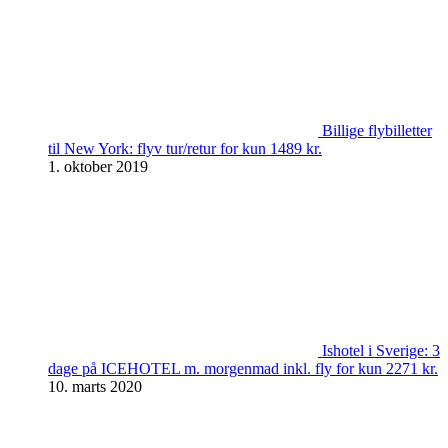
Billige flybilletter
til New York: flyv tur/retur for kun 1489 kr.
1. oktober 2019
Ishotel i Sverige: 3
dage på ICEHOTEL m. morgenmad inkl. fly for kun 2271 kr.
10. marts 2020