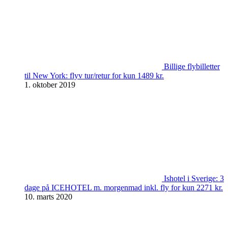
Billige flybilletter
til New York: flyv tur/retur for kun 1489 kr.
1. oktober 2019
Ishotel i Sverige: 3
dage på ICEHOTEL m. morgenmad inkl. fly for kun 2271 kr.
10. marts 2020