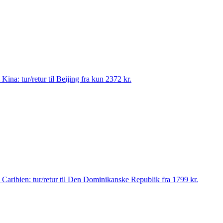
il Kina: tur/retur til Beijing fra kun 2372 kr.
 til Caribien: tur/retur til Den Dominikanske Republik fra 1799 kr.