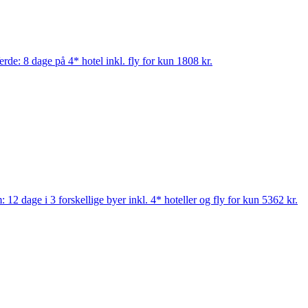
rde: 8 dage på 4* hotel inkl. fly for kun 1808 kr.
 12 dage i 3 forskellige byer inkl. 4* hoteller og fly for kun 5362 kr.