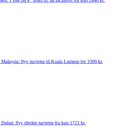
pten: 1 uge på 4* hotel m. all inclusive for kun 2446 kr.
til Malaysia: flyv tur/retur til Kuala Lumpur for 3309 kr.
til Dubai: flyv direkte tur/retur fra kun 1721 kr.