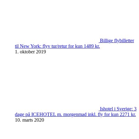
Billige flybilletter
til New York: flyv tur/retur for kun 1489 kr.
1. oktober 2019
Ishotel i Sverige: 3
dage på ICEHOTEL m. morgenmad inkl. fly for kun 2271 kr.
10. marts 2020