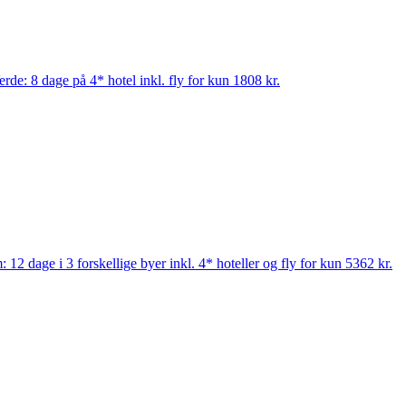
rde: 8 dage på 4* hotel inkl. fly for kun 1808 kr.
 12 dage i 3 forskellige byer inkl. 4* hoteller og fly for kun 5362 kr.