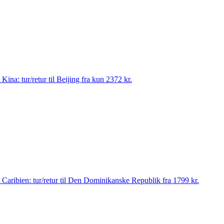
il Kina: tur/retur til Beijing fra kun 2372 kr.
 til Caribien: tur/retur til Den Dominikanske Republik fra 1799 kr.