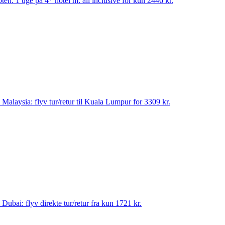
pten: 1 uge på 4* hotel m. all inclusive for kun 2446 kr.
til Malaysia: flyv tur/retur til Kuala Lumpur for 3309 kr.
til Dubai: flyv direkte tur/retur fra kun 1721 kr.