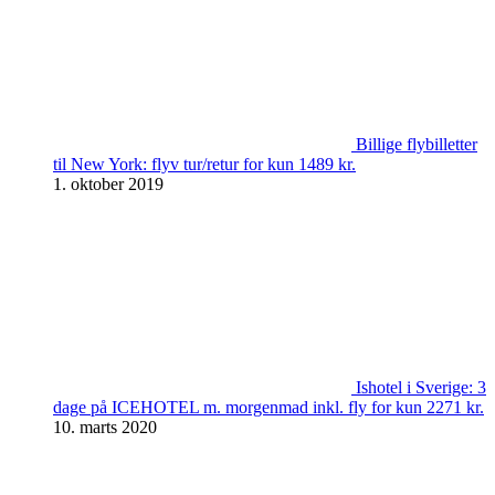
Billige flybilletter
til New York: flyv tur/retur for kun 1489 kr.
1. oktober 2019
Ishotel i Sverige: 3
dage på ICEHOTEL m. morgenmad inkl. fly for kun 2271 kr.
10. marts 2020