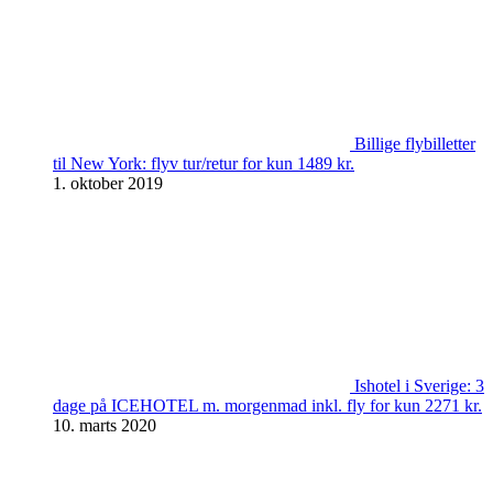
Billige flybilletter
til New York: flyv tur/retur for kun 1489 kr.
1. oktober 2019
Ishotel i Sverige: 3
dage på ICEHOTEL m. morgenmad inkl. fly for kun 2271 kr.
10. marts 2020