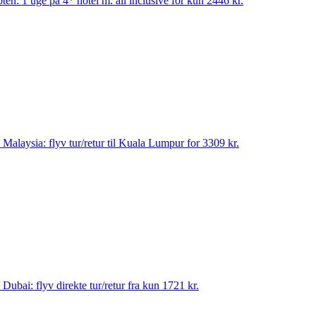
pten: 1 uge på 4* hotel m. all inclusive for kun 2446 kr.
til Malaysia: flyv tur/retur til Kuala Lumpur for 3309 kr.
til Dubai: flyv direkte tur/retur fra kun 1721 kr.