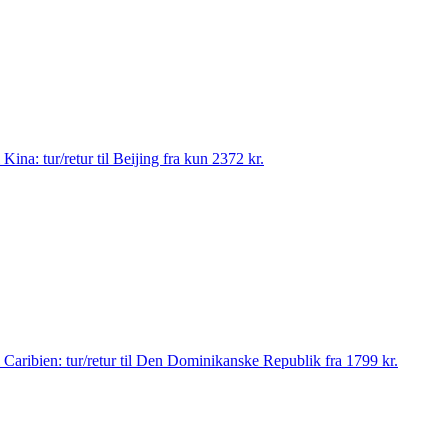
il Kina: tur/retur til Beijing fra kun 2372 kr.
 til Caribien: tur/retur til Den Dominikanske Republik fra 1799 kr.