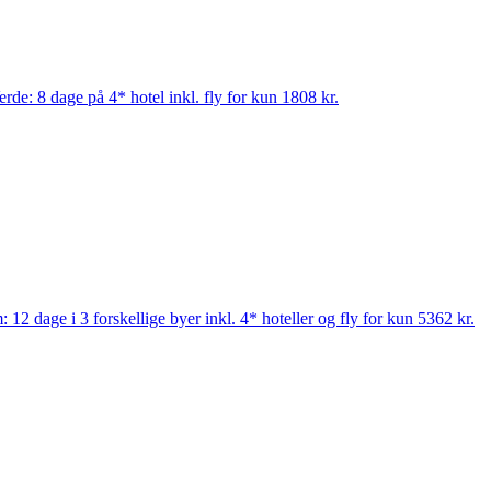
rde: 8 dage på 4* hotel inkl. fly for kun 1808 kr.
 12 dage i 3 forskellige byer inkl. 4* hoteller og fly for kun 5362 kr.