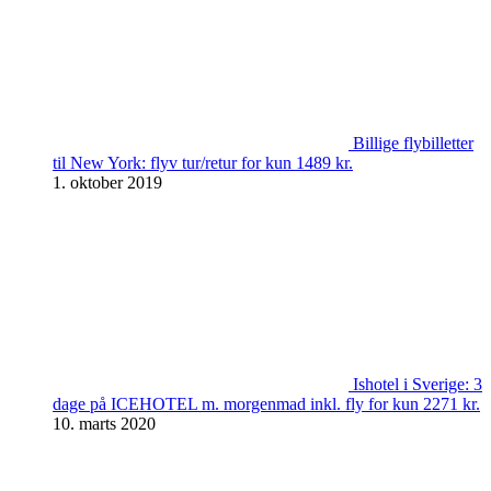
Billige flybilletter
til New York: flyv tur/retur for kun 1489 kr.
1. oktober 2019
Ishotel i Sverige: 3
dage på ICEHOTEL m. morgenmad inkl. fly for kun 2271 kr.
10. marts 2020