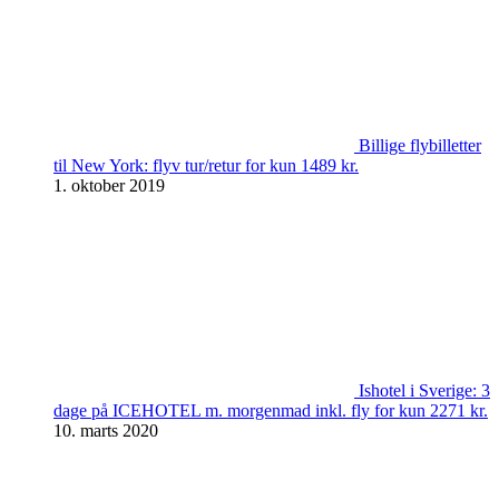
Billige flybilletter
til New York: flyv tur/retur for kun 1489 kr.
1. oktober 2019
Ishotel i Sverige: 3
dage på ICEHOTEL m. morgenmad inkl. fly for kun 2271 kr.
10. marts 2020