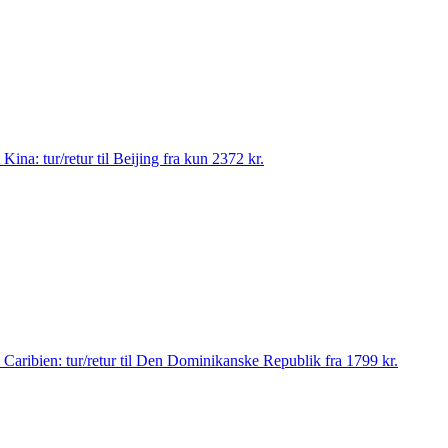
il Kina: tur/retur til Beijing fra kun 2372 kr.
 til Caribien: tur/retur til Den Dominikanske Republik fra 1799 kr.