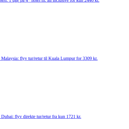
pten: 1 uge på 4* hotel m. all inclusive for kun 2446 kr.
til Malaysia: flyv tur/retur til Kuala Lumpur for 3309 kr.
til Dubai: flyv direkte tur/retur fra kun 1721 kr.