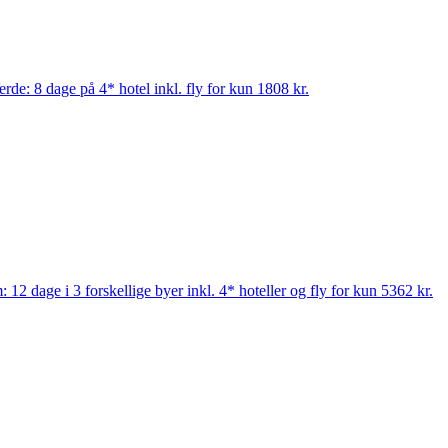
rde: 8 dage på 4* hotel inkl. fly for kun 1808 kr.
 12 dage i 3 forskellige byer inkl. 4* hoteller og fly for kun 5362 kr.