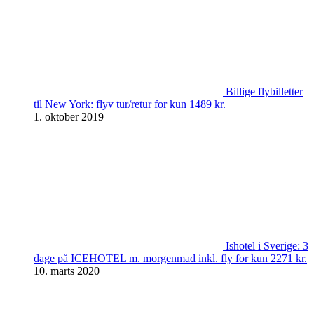
Billige flybilletter
til New York: flyv tur/retur for kun 1489 kr.
1. oktober 2019
Ishotel i Sverige: 3
dage på ICEHOTEL m. morgenmad inkl. fly for kun 2271 kr.
10. marts 2020