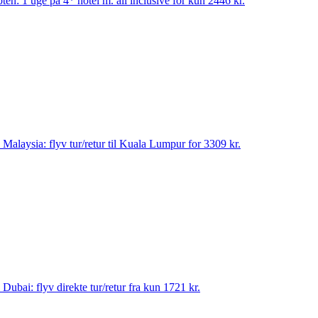
pten: 1 uge på 4* hotel m. all inclusive for kun 2446 kr.
til Malaysia: flyv tur/retur til Kuala Lumpur for 3309 kr.
til Dubai: flyv direkte tur/retur fra kun 1721 kr.