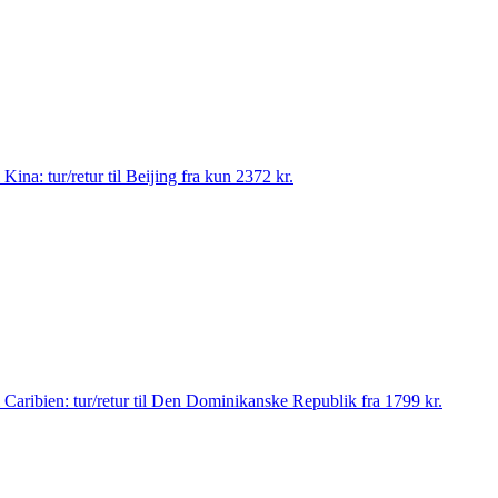
il Kina: tur/retur til Beijing fra kun 2372 kr.
 til Caribien: tur/retur til Den Dominikanske Republik fra 1799 kr.